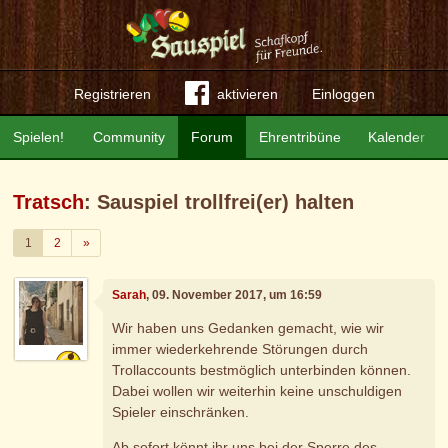
Registrieren
aktivieren
Einloggen
Spielen!
Community
Forum
Ehrentribüne
Kalender
Tratsch
: Sauspiel trollfrei(er) halten
Weiter
1
2
»
Sarah
, 09. November 2017, um 16:59
Wir haben uns Gedanken gemacht, wie wir
immer wiederkehrende Störungen durch
Trollaccounts bestmöglich unterbinden können.
Dabei wollen wir weiterhin keine unschuldigen
Spieler einschränken.
Ab sofort könnt ihr uns bei der Sperre des