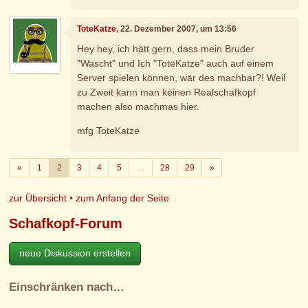
ToteKatze
, 22. Dezember 2007, um 13:56
Hey hey, ich hätt gern, dass mein Bruder
"Wascht" und Ich "ToteKatze" auch auf einem
Server spielen können, wär des machbar?! Weil
zu Zweit kann man keinen Realschafkopf
machen also machmas hier.
mfg ToteKatze
Zurück
Weiter
«
1
2
3
4
5
…
28
29
»
zur Übersicht
•
zum Anfang der Seite
Schafkopf-Forum
neue Diskussion erstellen
Einschränken nach…