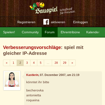
Registrieren
aktivieren
Einloggen
Spielen!
Community
Forum
Ehrentribüne
Kalender
Verbesserungsvorschläge
: spiel mit
gleicher IP-Adresse
Zurück
Weiter
«
1
2
3
4
5
…
28
29
»
Kastlerin
, 07. Dezember 2007, um 21:19
könntet ihr bitte
becherovka
antonietta
roqueina