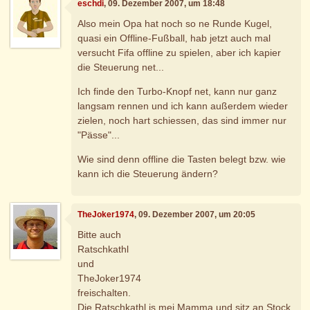
eschdi
, 09. Dezember 2007, um 18:48
Also mein Opa hat noch so ne Runde Kugel,
quasi ein Offline-Fußball, hab jetzt auch mal
versucht Fifa offline zu spielen, aber ich kapier
die Steuerung net...
Ich finde den Turbo-Knopf net, kann nur ganz
langsam rennen und ich kann außerdem wieder
zielen, noch hart schiessen, das sind immer nur
"Pässe"...
Wie sind denn offline die Tasten belegt bzw. wie
kann ich die Steuerung ändern?
TheJoker1974
, 09. Dezember 2007, um 20:05
Bitte auch
Ratschkathl
und
TheJoker1974
freischalten.
Die Ratschkathl is mei Mamma und sitz an Stock