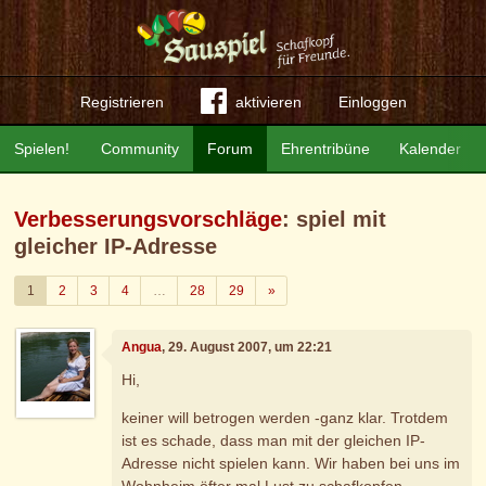
Registrieren
aktivieren
Einloggen
Spielen!
Community
Forum
Ehrentribüne
Kalender
Verbesserungsvorschläge
: spiel mit
gleicher IP-Adresse
Weiter
1
2
3
4
…
28
29
»
Angua
, 29. August 2007, um 22:21
Hi,
keiner will betrogen werden -ganz klar. Trotdem
ist es schade, dass man mit der gleichen IP-
Adresse nicht spielen kann. Wir haben bei uns im
Wohnheim öfter mal Lust zu schafkopfen,