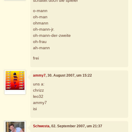
schaltet doch die spieler
o-mann
oh-man
ohmann
oh-mann-jr.
oh-mann-der-zweite
oh-frau
ah-mann
frei
ammy7
, 30. August 2007, um 15:22
uns a:
chrizz
leo32
ammy7
isi
Schwesta
, 02. September 2007, um 21:37