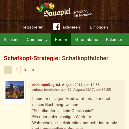
Registrieren
aktivieren
Einloggen
Spielen!
Community
Forum
Ehrentribüne
Kalender
Schafkopf-Strategie
: Schafkopfbücher
Weiter
1
2
3
»
christophReg
, 04. August 2017, um 12:55
zuletzt bearbeitet am 04. August 2017, um 12:55
In einem einzigen Fred wurde mal kurz auf
dieses Buch hingewiesen:
"Schafkopfen ist kein Glücksspiel"
Ein eher zahlenlastiges Werk für
Wahrscheinlichkeitsfreaks aber sehr informativ
und übersichtlich aufgelistet.