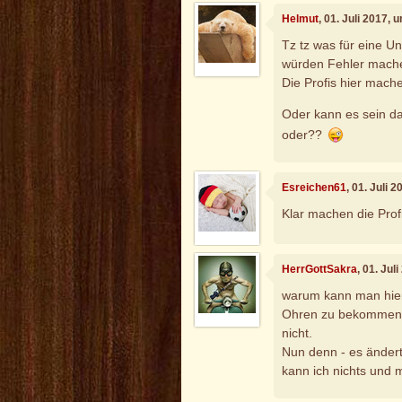
Helmut
, 01. Juli 2017, 
Tz tz was für eine U
würden Fehler mach
Die Profis hier mache
Oder kann es sein da
oder??
Esreichen61
, 01. Juli 
Klar machen die Prof
HerrGottSakra
, 01. Jul
warum kann man hier
Ohren zu bekommen o
nicht.
Nun denn - es ändert
kann ich nichts und 