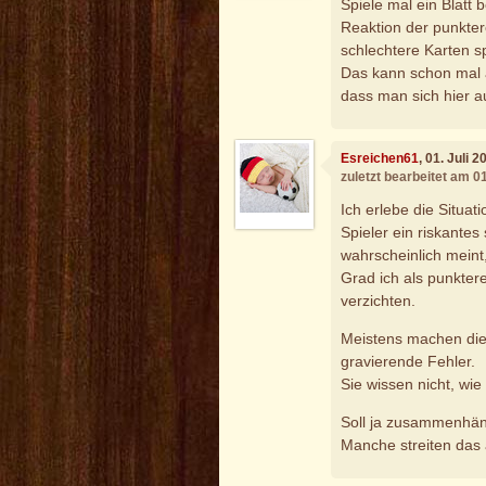
Spiele mal ein Blatt
Reaktion der punkte
schlechtere Karten sp
Das kann schon mal 
dass man sich hier a
Esreichen61
, 01. Juli 
zuletzt bearbeitet am 0
Ich erlebe die Situa
Spieler ein riskantes 
wahrscheinlich meint,
Grad ich als punkter
verzichten.
Meistens machen die
gravierende Fehler.
Sie wissen nicht, wie 
Soll ja zusammenhän
Manche streiten das 