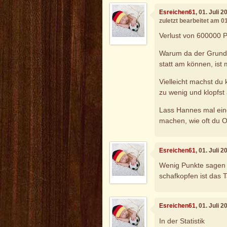
Esreichen61
, 01. Juli 
zuletzt bearbeitet am 0
Verlust von 600000 P
Warum da der Grund e
statt am können, ist m
Vielleicht machst du 
zu wenig und klopfs
Lass Hannes mal eine
machen, wie oft du O
Esreichen61
, 01. Juli 
Wenig Punkte sagen 
schafkopfen ist das T
Esreichen61
, 01. Juli 
In der Statistik