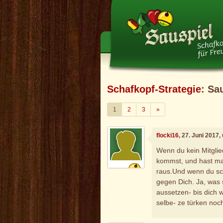
Schafkopf-Strategie
: Sa
Weiter
1
2
3
»
flocki16
, 27. Juni 2017
Wenn du kein Mitglie
kommst, und hast mal
raus.Und wenn du schle
gegen Dich. Ja, was
aussetzen- bis dich w
selbe- ze türken noc