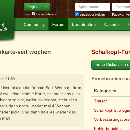
Spielername
Passwort
Registrieren
oder
Login aktivieren
Passwort ve
eingeloggt bleiben
Community
Forum
Ehrentribüne
Kalender
H
ukarte-seit wochen
Schafkopf-Fo
neue Diskussion er
Einschränken n
, um 21:59
d bist, bist du die ärmste Sau. Wenn du dran
Kategorien
 evtl. eine schöne Karte, schmeissens dich
cht spielst, weilst nix kriegst, steht alles
Tratsch
 solls denn noch- wieder mal 4 Wochen
Schafkopf-Strategi
ieder juckt. Und dann ist alles wieder das
h mal!
Verbesserungsvors
Fehlerberichte