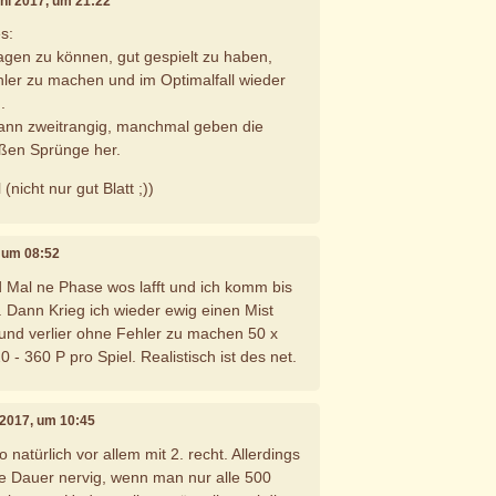
uni 2017, um 21:22
s:
agen zu können, gut gespielt zu haben,
ler zu machen und im Optimalfall wieder
.
dann zweitrangig, manchmal geben die
oßen Sprünge her.
nicht nur gut Blatt ;))
, um 08:52
ed Mal ne Phase wos lafft und ich komm bis
. Dann Krieg ich wieder ewig einen Mist
und verlier ohne Fehler zu machen 50 x
0 - 360 P pro Spiel. Realistisch ist des net.
i 2017, um 10:45
natürlich vor allem mit 2. recht. Allerdings
die Dauer nervig, wenn man nur alle 500