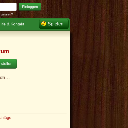
Einloggen
rgessen?
Spielen!
ilfe & Kontakt
rum
stellen
ach…
e
chläge