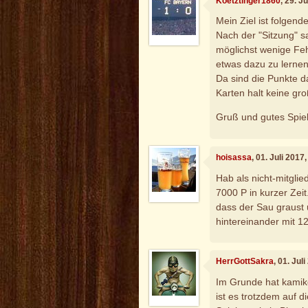
Koetztinger1860
, 29. J
Mein Ziel ist folgende
Nach der "Sitzung" s
möglichst wenige Feh
etwas dazu zu lernen
Da sind die Punkte 
Karten halt keine gr
Gruß und gutes Spiel (
hoisassa
, 01. Juli 2017
Hab als nicht-mitgli
7000 P in kurzer Zeit
dass der Sau graust 
hintereinander mit 12
HerrGottSakra
, 01. Jul
Im Grunde hat kamiko 
ist es trotzdem auf 