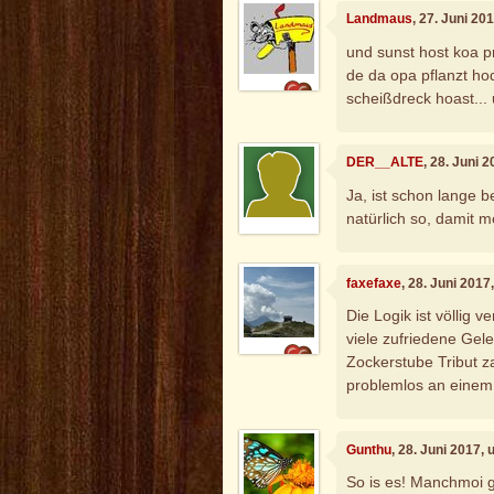
Landmaus
, 27. Juni 20
und sunst host koa 
de da opa pflanzt hod
scheißdreck hoast...
DER__ALTE
, 28. Juni 
Ja, ist schon lange b
natürlich so, damit 
faxefaxe
, 28. Juni 201
Die Logik ist völlig 
viele zufriedene Gele
Zockerstube Tribut z
problemlos an einem
Gunthu
, 28. Juni 2017,
So is es! Manchmoi 