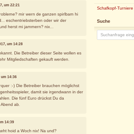
17, um 22:21
Schafkopf-Turniere
probleme? mir wern de ganzen spirlbam hi
... eschentriebsterben oder wir der
Suche
 und herst mi jammern? nix...
2017, um 14:28
ekannt. Die Betreiber dieser Seite wollen es
mehr Mitgliedschaften gekauft werden.
7, um 14:36
verquer :-) Die Betreiber brauchen möglichst
genheitsspieler, damit sie irgendwann in der
ahlen. Die fünf Euro drückst Du da
 Abend ab.
 um 14:39
geht hoid a Woch nix! Na und?