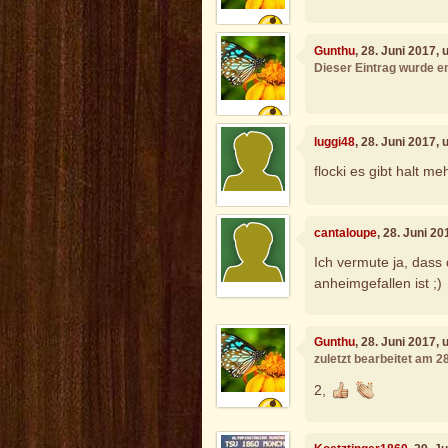
Gunthu
, 28. Juni 2017,
Dieser Eintrag wurde en
luggi48
, 28. Juni 2017,
flocki es gibt halt m
cantaloupe
, 28. Juni 2
Ich vermute ja, dass
anheimgefallen ist ;)
Gunthu
, 28. Juni 2017,
zuletzt bearbeitet am 2
2,