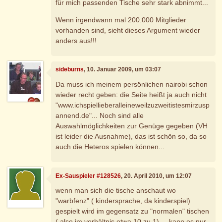
für mich passenden Tische sehr stark abnimmt...
Wenn irgendwann mal 200.000 Mitglieder
vorhanden sind, sieht dieses Argument wieder
anders aus!!!
sideburns
, 10. Januar 2009, um 03:07
Da muss ich meinem persönlichen nairobi schon
wieder recht geben: die Seite heißt ja auch nicht
"www.ichspiellieberalleineweilzuzweitistesmirzusp
annend.de"... Noch sind alle
Auswahlmöglichkeiten zur Genüge gegeben (VH
ist leider die Ausnahme), das ist schön so, da so
auch die Heteros spielen können...
Ex-Sauspieler #128526
, 20. April 2010, um 12:07
wenn man sich die tische anschaut wo
"warbfenz" ( kindersprache, da kinderspiel)
gespielt wird im gegensatz zu "normalen" tischen
( also im verhältnis etwa 10 zu 1).... kann es nur