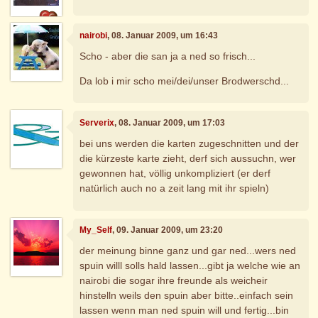
nairobi
, 08. Januar 2009, um 16:43
Scho - aber die san ja a ned so frisch...
Da lob i mir scho mei/dei/unser Brodwerschd...
Serverix
, 08. Januar 2009, um 17:03
bei uns werden die karten zugeschnitten und der
die kürzeste karte zieht, derf sich aussuchn, wer
gewonnen hat, völlig unkompliziert (er derf
natürlich auch no a zeit lang mit ihr spieln)
My_Self
, 09. Januar 2009, um 23:20
der meinung binne ganz und gar ned...wers ned
spuin willl solls hald lassen...gibt ja welche wie an
nairobi die sogar ihre freunde als weicheir
hinstelln weils den spuin aber bitte..einfach sein
lassen wenn man ned spuin will und fertig...bin