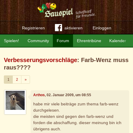
Registrieren
aktivieren
Einloggen
Spielen!
Community
Forum
Ehrentribüne
Kalender
Verbesserungsvorschläge
: Farb-Wenz muss
raus????
Weiter
1
2
»
Arthos
, 02. Januar 2009, um 08:55
habe mir viele beiträge zum thema farb-wenz
durchgelesen.
die meisten sind gegen den farb-wenz und
forden die abschaffung. dieser meinung bin ich
übrigens auch.