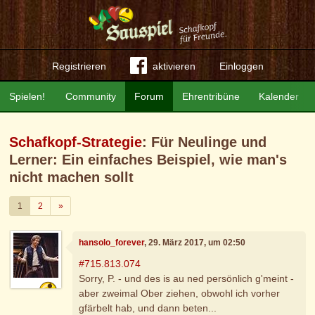
Registrieren
aktivieren
Einloggen
Spielen!
Community
Forum
Ehrentribüne
Kalender
Schafkopf-Strategie
: Für Neulinge und
Lerner: Ein einfaches Beispiel, wie man's
nicht machen sollt
Weiter
1
2
»
hansolo_forever
, 29. März 2017, um 02:50
#715.813.074
Sorry, P. - und des is au ned persönlich g'meint -
aber zweimal Ober ziehen, obwohl ich vorher
gfärbelt hab, und dann beten...