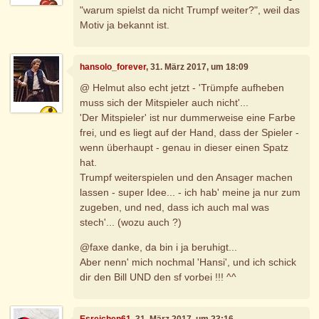
"warum spielst da nicht Trumpf weiter?", weil das
Motiv ja bekannt ist.
hansolo_forever
, 31. März 2017, um 18:09
@ Helmut also echt jetzt - 'Trümpfe aufheben
muss sich der Mitspieler auch nicht'...
'Der Mitspieler' ist nur dummerweise eine Farbe
frei, und es liegt auf der Hand, dass der Spieler -
wenn überhaupt - genau in dieser einen Spatz
hat.
Trumpf weiterspielen und den Ansager machen
lassen - super Idee... - ich hab' meine ja nur zum
zugeben, und ned, dass ich auch mal was
stech'... (wozu auch ?)
@faxe danke, da bin i ja beruhigt...
Aber nenn' mich nochmal 'Hansi', und ich schick
dir den Bill UND den sf vorbei !!! ^^
Esreichen61
, 31. März 2017, um 23:16