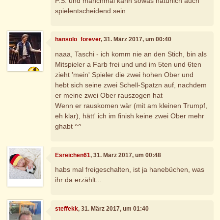
P.S. und manchmal kann sowas natürlich auch
spielentscheidend sein
hansolo_forever
, 31. März 2017, um 00:40
naaa, Taschi - ich komm nie an den Stich, bin als
Mitspieler a Farb frei und und im 5ten und 6ten
zieht 'mein' Spieler die zwei hohen Ober und
hebt sich seine zwei Schell-Spatzn auf, nachdem
er meine zwei Ober rauszogen hat
Wenn er rauskomen wär (mit am kleinen Trumpf,
eh klar), hätt' ich im finish keine zwei Ober mehr
ghabt ^^
Esreichen61
, 31. März 2017, um 00:48
habs mal freigeschalten, ist ja hanebüchen, was
ihr da erzählt...
steffekk
, 31. März 2017, um 01:40