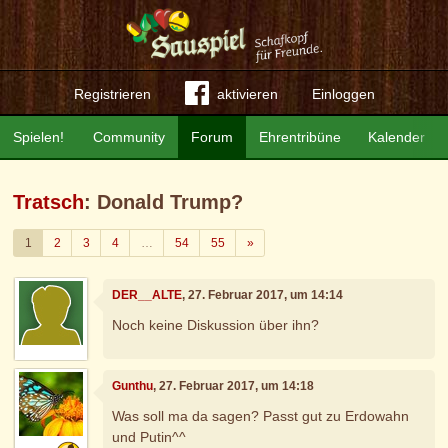
Registrieren
aktivieren
Einloggen
Spielen!
Community
Forum
Ehrentribüne
Kalender
Tratsch
: Donald Trump?
Weiter
1
2
3
4
…
54
55
»
DER__ALTE
, 27. Februar 2017, um 14:14
Noch keine Diskussion über ihn?
Gunthu
, 27. Februar 2017, um 14:18
Was soll ma da sagen? Passt gut zu Erdowahn
und Putin^^