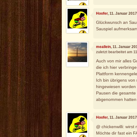
Hoofer
, 11. Januar 201
Glückwunsch an Saus
Sauspiel aufmerksam
meallein
, 11. Januar 2
zuletzt bearbeitet am 1
Auch von mir alles G
die ich hier verbringe
Plattform kennengele
Ich bin übrigens von
hingewiesen worden 
Pausen die gesamte
abgenommen hatten 
Hoofer
, 11. Januar 201
@ chickenwilli: wirst
Möchte dir fast ein 