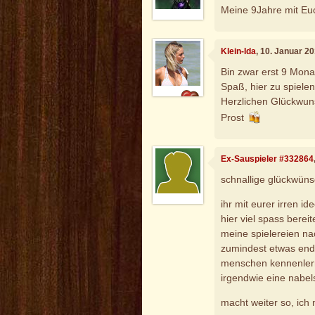
Meine 9Jahre mit Euc
Klein-Ida
, 10. Januar 2
Bin zwar erst 9 Mona
Spaß, hier zu spielen
Herzlichen Glückwun
Prost
Ex-Sauspieler #332864
schnallige glückwüns
ihr mit eurer irren id
hier viel spass bereit
meine spielereien nac
zumindest etwas endl
menschen kennenlerne
irgendwie eine nabel
macht weiter so, ich