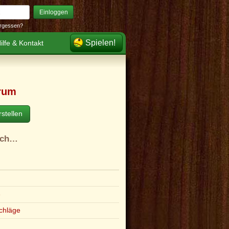
Einloggen
rgessen?
Spielen!
ilfe & Kontakt
rum
stellen
ach…
e
chläge