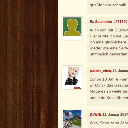
griaßle vom schnalli
Ex-Sauspieler #471740
Auch von mir Glückw
Hier lernte ich die 
ich eine glücklichere 
wieder wie eine Seife
unmöglich geworden
puenkt_chen
, 11. Janu
Schon 10 Jahre - seh
wirklich - das Geschä
Möge es so weiterg
und jede Krise über
DaWilli
, 11. Januar 201
Wos, Scho zehn Jah