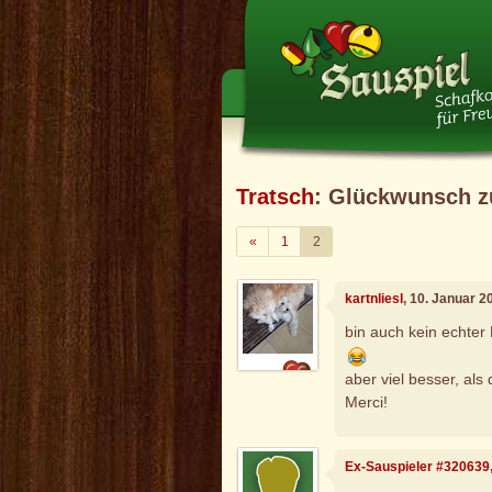
Tratsch
: Glückwunsch z
Zurück
«
1
2
kartnliesl
, 10. Januar 
bin auch kein echter
aber viel besser, als 
Merci!
Ex-Sauspieler #320639