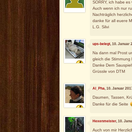
SORRY, ich habe es 
Auch wenn ich nur r
Nachträglich herzlic
danke für all euere 
L.G. Silvi
ups-belegt
, 10. Januar
Na dann mal Prost u
gleich die Stimmung 
Danke Dem Sauspielt
Grüssle von DTM
Al_Pha
, 10. Januar 201
Daumen, Tassen, Krüg
Danke für die Seite
Hexenmeister
, 10. Jan
Auch von mir Herzli