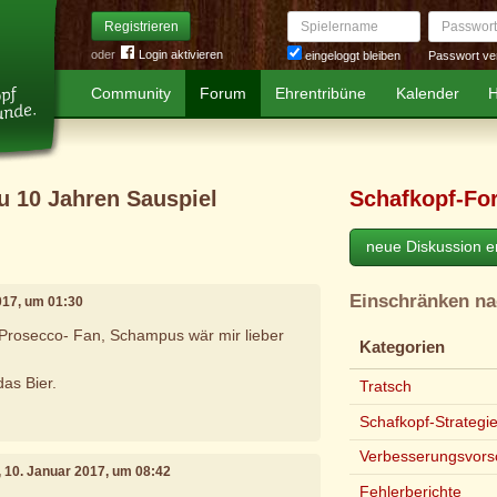
Spielername
Passwort
Registrieren
oder
Login aktivieren
Passwort ve
eingeloggt bleiben
Community
Forum
Ehrentribüne
Kalender
H
u 10 Jahren Sauspiel
Schafkopf-Fo
neue Diskussion er
Einschränken n
2017, um 01:30
 Prosecco- Fan, Schampus wär mir lieber
Kategorien
das Bier.
Tratsch
Schafkopf-Strategi
Verbesserungsvors
, 10. Januar 2017, um 08:42
Fehlerberichte