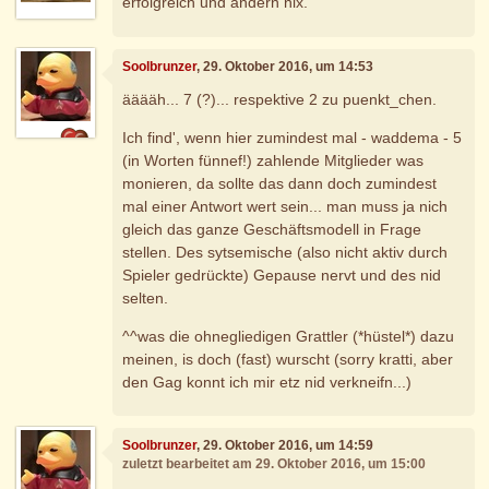
erfolgreich und ändern nix.
Soolbrunzer
, 29. Oktober 2016, um 14:53
ääääh... 7 (?)... respektive 2 zu puenkt_chen.
Ich find', wenn hier zumindest mal - waddema - 5
(in Worten fünnef!) zahlende Mitglieder was
monieren, da sollte das dann doch zumindest
mal einer Antwort wert sein... man muss ja nich
gleich das ganze Geschäftsmodell in Frage
stellen. Des sytsemische (also nicht aktiv durch
Spieler gedrückte) Gepause nervt und des nid
selten.
^^was die ohnegliedigen Grattler (*hüstel*) dazu
meinen, is doch (fast) wurscht (sorry kratti, aber
den Gag konnt ich mir etz nid verkneifn...)
Soolbrunzer
, 29. Oktober 2016, um 14:59
zuletzt bearbeitet am 29. Oktober 2016, um 15:00