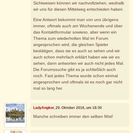
Sichtweisen können wir nachvollziehen, weshalb
wir uns für diesen Mittelweg entschieden haben.
Eine Antwort bekommt man von uns übrigens
immer, oftmals auch am Wochenende und über
das Kontaktformular sowieso, aber wenn ein
Thema zum wiederholten Mal im Forum
angesprochen wird, die gleichen Spieler
bestätigen, dass sie es auch so sehen und wir
auch schon mehrfach erklärt haben wie wir es
sehen, dann antworten wir auch nicht jedes Mal.
Die Forumssuche gibt es ja schließlich auch
noch. Fast jedes Thema wurde schon einmal
angesprochen und oftmals ist es noch gar nicht
mal so lang her.
LadyAngkor
, 29. Oktober 2016, um 18:30
Manche schreiben immer den selben Mist!