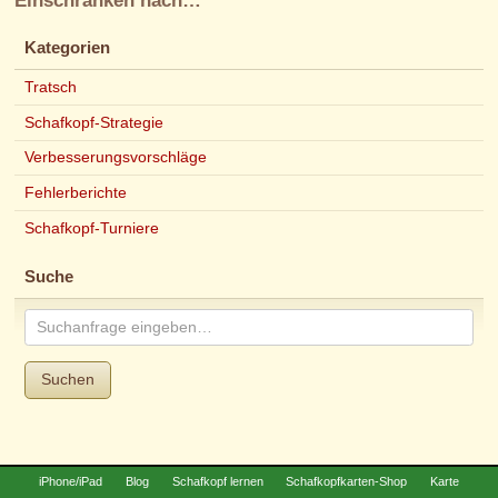
Einschränken nach…
Kategorien
Tratsch
Schafkopf-Strategie
Verbesserungsvorschläge
Fehlerberichte
Schafkopf-Turniere
Suche
Suchen
iPhone/iPad
Blog
Schafkopf lernen
Schafkopfkarten-Shop
Karte