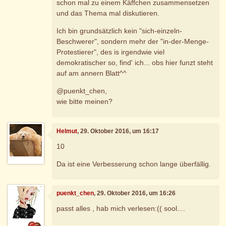
schon mal zu einem Käffchen zusammensetzen
und das Thema mal diskutieren.
Ich bin grundsätzlich kein "sich-einzeln-
Beschwerer", sondern mehr der "in-der-Menge-
Protestierer", des is irgendwie viel
demokratischer so, find' ich... obs hier funzt steht
auf am annern Blatt^^
@puenkt_chen,
wie bitte meinen?
Helmut
, 29. Oktober 2016, um 16:17
10
Da ist eine Verbesserung schon lange überfällig.
puenkt_chen
, 29. Oktober 2016, um 16:26
passt alles , hab mich verlesen:(( sool....