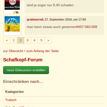
sind ja sogar nur 8,40 schaden
grubhoerndl
, 27. September 2016, um 17:50
man kann sowas auch gewinnen
#457.060.008
Zurück
Weiter
«
1
2
3
4
5
»
zur Übersicht
•
zum Anfang der Seite
Schafkopf-Forum
neue Diskussion erstellen
Einschränken nach…
Kategorien
Tratsch