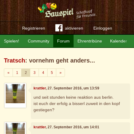
Registrieren
aktivieren
Einloggen
Spielen!
Community
Forum
Ehrentribüne
Kalender
Tratsch
: vornehm geht anders...
Zurück
Weiter
«
1
2
3
4
5
»
krattler
, 27. September 2016, um 13:59
und seit stunden keine reaktion aus berlin.
ist euch der erfolg a bisserl zuweit in den kopf
gestiegen?
krattler
, 27. September 2016, um 14:01