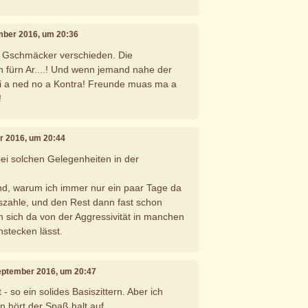
ember 2016, um 20:36
e Gschmäcker verschieden. Die
 fürn Ar....! Und wenn jemand nahe der
 i a ned no a Kontra! Freunde muas ma a
!
r 2016, um 20:44
bei solchen Gelegenheiten in der
nd, warum ich immer nur ein paar Tage da
uszahle, und den Rest dann fast schon
an sich da von der Aggressivität in manchen
stecken lässt.
September 2016, um 20:47
 - so ein solides Basiszittern. Aber ich
n hört der Spaß halt auf.