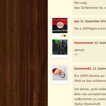
Ne Lady,
das Schlimmere ist, 
jozi
, 12. September 201
Na a 100%iges kontr
Hexenmeister
, 12. Sep
stimmt
^^
Esreichen61
, 12. Sept
Ein 100% Kontra an 1 
Welt ist das schlimms
Ich denke, jockl wollt
dem sau ausspiel bei
vollkommen zu unrech
Siehe Überschrift.