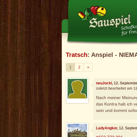
Tratsch
: Anspiel - NIEM
Weiter
1
2
»
neuJockl
, 12. Septemb
zuletzt bearbeitet am 
Nach meiner Meinung 
das Kontra hab ich v
sein und kommt sofo
LadyAngkor
, 12. Sept