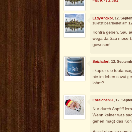
#659.773.391
LadyAngkor
, 12. Sept
zuletzt bearbeitet am 
Kontra geben, Sau au
wega da Sau mosert, 
gewesen!
Soizhaferl
, 12. Septem
i kapier die toutans
nie im leben sovui g
lohnt?
Esreichen61
, 12. Sept
Nur durch Anpfiff lern
Wenn keiner was sagt
gehen mag) das Kont
Passt eben zu dem s