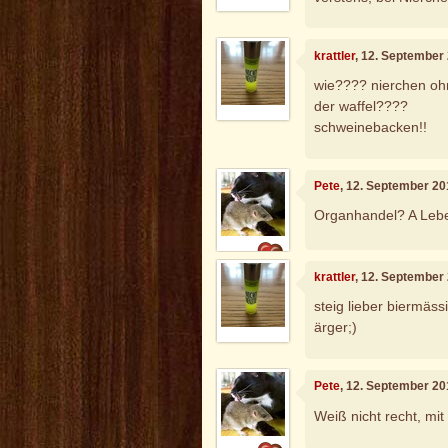
krattler
, 12. September
wie???? nierchen oh
der waffel????
schweinebacken!!
Pete
, 12. September 20
Organhandel? A Lebe
krattler
, 12. September
steig lieber biermäss
ärger;)
Pete
, 12. September 20
Weiß nicht recht, mit