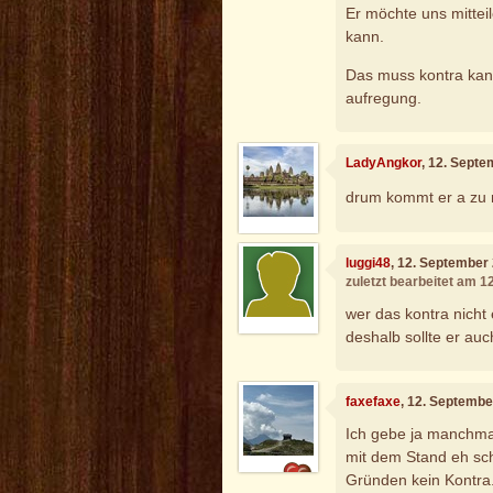
Er möchte uns mitteil
kann.
Das muss kontra kan
aufregung.
LadyAngkor
, 12. Sept
drum kommt er a zu 
luggi48
, 12. September
zuletzt bearbeitet am 
wer das kontra nicht
deshalb sollte er au
faxefaxe
, 12. Septembe
Ich gebe ja manchmal
mit dem Stand eh sch
Gründen kein Kontra