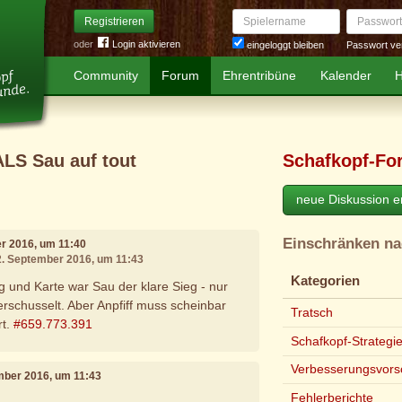
Spielername
Passwort
Registrieren
oder
Login aktivieren
Passwort ve
eingeloggt bleiben
Community
Forum
Ehrentribüne
Kalender
H
ALS Sau auf tout
Schafkopf-Fo
neue Diskussion er
Einschränken n
er 2016, um 11:40
12. September 2016, um 11:43
Kategorien
und Karte war Sau der klare Sieg - nur
erschusselt. Aber Anpfiff muss scheinbar
Tratsch
rt.
#659.773.391
Schafkopf-Strategi
Verbesserungsvors
ember 2016, um 11:43
Fehlerberichte