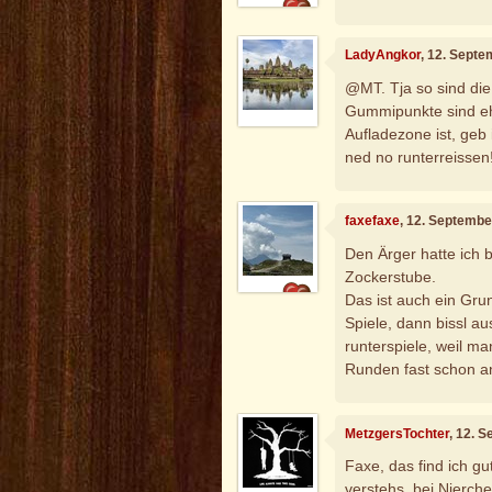
LadyAngkor
, 12. Sept
@MT. Tja so sind di
Gummipunkte sind eh
Aufladezone ist, geb
ned no runterreissen
faxefaxe
, 12. Septembe
Den Ärger hatte ich 
Zockerstube.
Das ist auch ein Gru
Spiele, dann bissl a
runterspiele, weil m
Runden fast schon an
MetzgersTochter
, 12. 
Faxe, das find ich gut
verstehs, bei Nierche