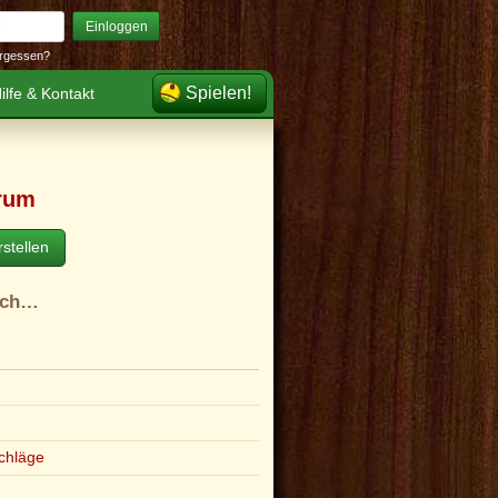
Einloggen
rgessen?
Spielen!
ilfe & Kontakt
rum
stellen
ach…
e
chläge