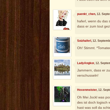
puenkt_chen
, 12. Sept
haferl, wenn du das s
dass er zum tout ge
Soizhaferl
, 12. Septem
Oh! Stimmt. *Toma
LadyAngkor
, 12. Sept
Jammern, dass er zu
verschusseln!
Hexenmeister
, 12. Sep
Oh Mei Jockl was po
des ist doch logisc
hast was soll da s