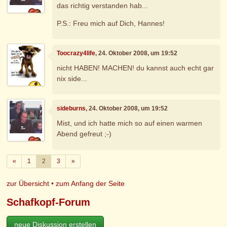
das richtig verstanden hab...
P.S.: Freu mich auf Dich, Hannes!
Toocrazy4life
, 24. Oktober 2008, um 19:52
nicht HABEN! MACHEN! du kannst auch echt gar
nix side...
sideburns
, 24. Oktober 2008, um 19:52
Mist, und ich hatte mich so auf einen warmen
Abend gefreut ;-)
Zurück
Weiter
«
1
2
3
»
zur Übersicht
•
zum Anfang der Seite
Schafkopf-Forum
neue Diskussion erstellen