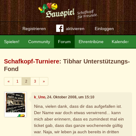
Registrieren
aktivieren
Einloggen
Spielen!
Community
Forum
Ehrentribüne
Kalender
Schafkopf-Turniere
: Tibhar Unterstützungs-
Fond
Zurück
Weiter
«
1
2
3
»
k_Uno
, 24. Oktober 2008, um 15:10
Nina, vielen dank, dass dir das aufgefallen ist.
Der Name war doch etwas verwirrend... kann
mich aber erinnern, dass es zumindest mal ein
ticket gab, dass das ganze wochenende gültig
war. Naja, wir leben ja auch bereits in dritten