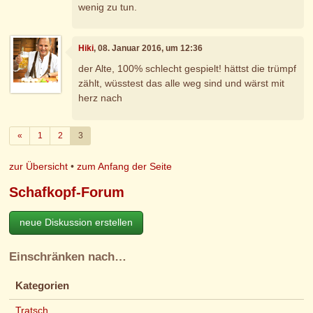
wenig zu tun.
Hiki
, 08. Januar 2016, um 12:36
der Alte, 100% schlecht gespielt! hättst die trümpf
zählt, wüsstest das alle weg sind und wärst mit
herz nach
Zurück
«
1
2
3
zur Übersicht
•
zum Anfang der Seite
Schafkopf-Forum
neue Diskussion erstellen
Einschränken nach…
Kategorien
Tratsch