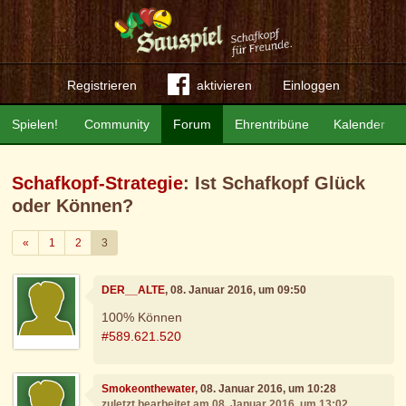
Registrieren
aktivieren
Einloggen
Spielen!
Community
Forum
Ehrentribüne
Kalender
Schafkopf-Strategie
: Ist Schafkopf Glück
oder Können?
Zurück
«
1
2
3
DER__ALTE
, 08. Januar 2016, um 09:50
100% Können
#589.621.520
Smokeonthewater
, 08. Januar 2016, um 10:28
zuletzt bearbeitet am 08. Januar 2016, um 13:02