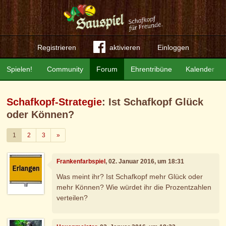
Registrieren
aktivieren
Einloggen
Spielen!
Community
Forum
Ehrentribüne
Kalender
Schafkopf-Strategie
: Ist Schafkopf Glück
oder Können?
Weiter
1
2
3
»
Frankenfarbspiel
, 02. Januar 2016, um 18:31
Was meint ihr? Ist Schafkopf mehr Glück oder
mehr Können? Wie würdet ihr die Prozentzahlen
verteilen?