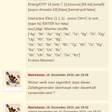
Erlang/OTP 18 [erts-7.1] [source] [64-bit] [smp8]
[async-threads:10] [hipe] [kernel-poll:false]
Interactive Elixir (1.1.1) - press Ctrl+C to exit
(type h() ENTER for help)
iex(1)&gt; Mischer.shuffle
["Ag", "9h", "As", "Xg", "Ae", "7e", "9g", "7h", "Og",
"Ug", "Kh", "Ue", "8g",
"Xe", "Xs", "9e", "9s", "8h", "7g", "Ah", "7s", "Kg",
"Ke", "Oh", "Us", "8s",
"Xh", "Uh", "8e", "Oe", "Os", "Ks"]
Frohes Mischen!
Matrixkatze
, 16. Dezember 2015, um 19:36
Woher weiß man eigentlich dass dieser
Zafallsgenerator überhaupt oder dauerhaft
verwendet wird ?
Matrixkatze
, 16. Dezember 2015, um 19:42
zuletzt bearbeitet am 16. Dezember 2015, um 19:42