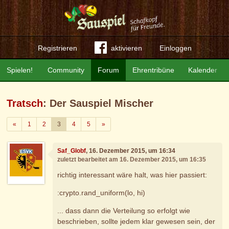
Registrieren
aktivieren
Einloggen
Spielen!
Community
Forum
Ehrentribüne
Kalender
Tratsch
: Der Sauspiel Mischer
Zurück
Weiter
«
1
2
3
4
5
»
Saf_Globf
, 16. Dezember 2015, um 16:34
zuletzt bearbeitet am 16. Dezember 2015, um 16:35
richtig interessant wäre halt, was hier passiert:
:crypto.rand_uniform(lo, hi)
... dass dann die Verteilung so erfolgt wie
beschrieben, sollte jedem klar gewesen sein, der