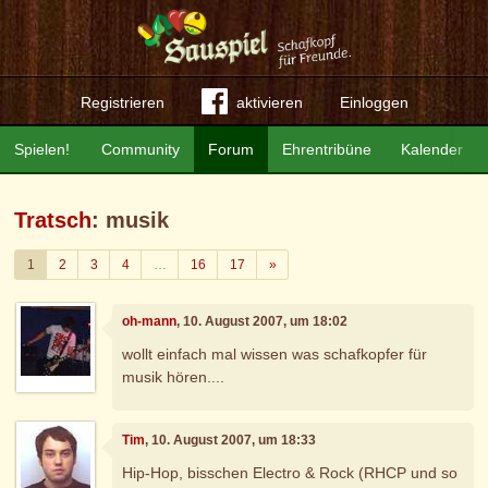
Registrieren
aktivieren
Einloggen
Spielen!
Community
Forum
Ehrentribüne
Kalender
Tratsch
: musik
Weiter
1
2
3
4
…
16
17
»
oh-mann
, 10. August 2007, um 18:02
wollt einfach mal wissen was schafkopfer für
musik hören....
Tim
, 10. August 2007, um 18:33
Hip-Hop, bisschen Electro & Rock (RHCP und so