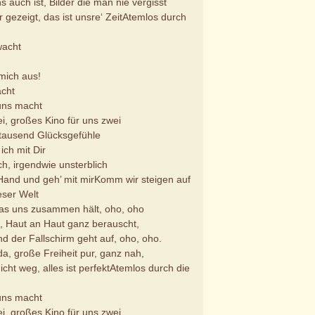
 auch ist, Bilder die man nie vergisst
r gezeigt, das ist unsre‘ ZeitAtemlos durch
wacht
mich aus!
acht
uns macht
i, großes Kino für uns zwei
 tausend Glücksgefühle
 ich mit Dir
ch, irgendwie unsterblich
nd und geh’ mit mirKomm wir steigen auf
eser Welt
was uns zusammen hält, oho, oho
ig, Haut an Haut ganz berauscht,
nd der Fallschirm geht auf, oho, oho.
t da, große Freiheit pur, ganz nah,
nicht weg, alles ist perfektAtemlos durch die
uns macht
i, großes Kino für uns zwei