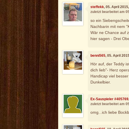
steffekk
, 05. April 201
zuletzt bearbeitet am 0
so ein Siebengscheiter
Nachbarin mit nem "K
Wär ne Chance auf zw
hier sagen - Drei Ob
benni565
, 05. April 20
Hör auf, der Teddy is
dich lieb"- Herz oper
Handicap viel besser
Dunkelbier.
Ex-Sauspieler #405769
zuletzt bearbeitet am 0
omg...ich liebe Bockb