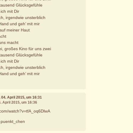
 tausend Glücksgefühle
 ich mit Dir
ch, irgendwie unsterblich
and und geh’ mit mir
 auf meiner Haut
acht
 uns macht
i, großes Kino für uns zwei
 tausend Glücksgefühle
 ich mit Dir
ch, irgendwie unsterblich
and und geh’ mit mir
, 04. April 2015, um 16:31
4. April 2015, um 16:36
e.com/watch?v=tfA_oq6DlwA
h puenkt_chen