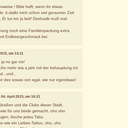
weise ! Bitte helft, wenn ihr etwas
kr..ti stalkt mich schon seit geraumer Zeit
Er tut mir ja leid! Deshsalb muß mal
hnung noch eine Familienpackung extra
mit Erdbeergeschmack bei.
l 2015, um 14:11
 ja no gar nix!
scho mehr wia a jahr mit der behauptung ich
d...und...
mir des sowas von egal, wie nur irgendwas!
, 04. April 2015, um 16:21
Straßen und die Clubs dieser Stadt,
, wie für uns beide gemacht, oho oho
ugen, lösche jedes Tabu
so wie ein Liebes-Tattoo, oho, oho.