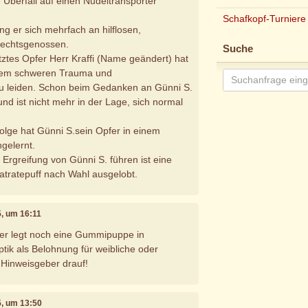
 Überfall auf einen Nudeltransporter
Schafkopf-Turniere
ng er sich mehrfach an hilflosen,
lechtsgenossen.
Suche
tztes Opfer Herr Kraffi (Name geändert) hat
inem schweren Trauma und
u leiden. Schon beim Gedanken an Günni S.
 und ist nicht mehr in der Lage, sich normal
olge hat Günni S.sein Opfer in einem
gelernt.
 Ergreifung von Günni S. führen ist eine
latratepuff nach Wahl ausgelobt.
15, um 16:11
r legt noch eine Gummipuppe in
tik als Belohnung für weibliche oder
 Hinweisgeber drauf!
15, um 13:50