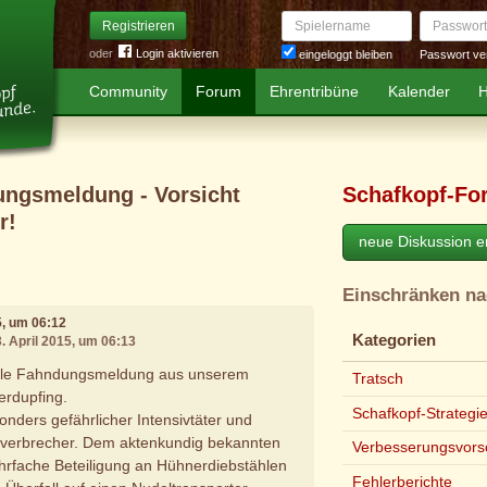
Spielername
Passwort
Registrieren
oder
Login aktivieren
Passwort ve
eingeloggt bleiben
Community
Forum
Ehrentribüne
Kalender
H
ungsmeldung - Vorsicht
Schafkopf-Fo
r!
neue Diskussion er
Einschränken n
15, um 06:12
Kategorien
3. April 2015, um 06:13
elle Fahndungsmeldung aus unserem
Tratsch
erdupfing.
Schafkopf-Strategi
onders gefährlicher Intensivtäter und
verbrecher. Dem aktenkundig bekannten
Verbesserungsvors
hrfache Beteiligung an Hühnerdiebstählen
Fehlerberichte