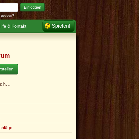
Einloggen
rgessen?
Spielen!
ilfe & Kontakt
rum
stellen
ach…
e
chläge