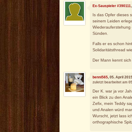
Ex-Sauspieler #390111
Is das Opfer dieses 
seinem Leiden erlege
Wiederauferstehung o
Sünden.
Falls er es schon hin
Solidaritätsthread wi
Der Mann kennt sich 
benni565
, 05. April 20
zuletzt bearbeitet am 0
Der K. war ja vor Jah
ein Blick zu den Ana
Zefix, mein Teddy sag
und Analen würd man 
Wurscht, jetzt lass 
orthographische Spitz