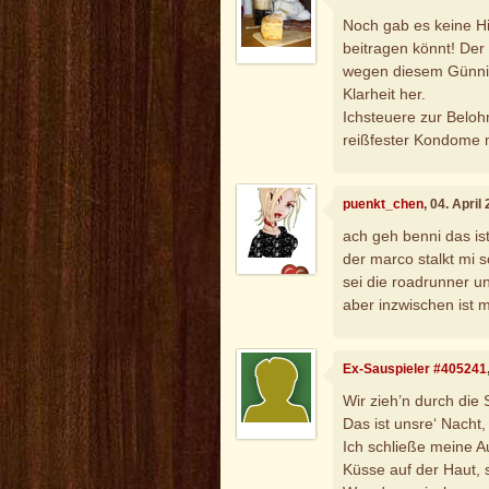
Noch gab es keine Hin
beitragen könnt! Der 
wegen diesem Günni, 
Klarheit her.
Ichsteuere zur Belo
reißfester Kondome 
puenkt_chen
, 04. Apri
ach geh benni das ist
der marco stalkt mi 
sei die roadrunner un
aber inzwischen ist 
Ex-Sauspieler #405241
Wir zieh’n durch die 
Das ist unsre‘ Nacht
Ich schließe meine A
Küsse auf der Haut, 