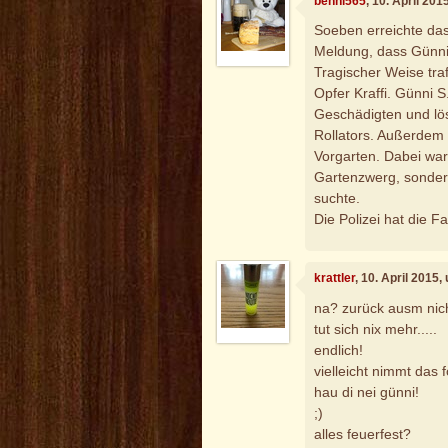
benni565
, 10. April 20
Soeben erreichte das
Meldung, dass Günni 
Tragischer Weise tra
Opfer Kraffi. Günni S
Geschädigten und lös
Rollators. Außerdem 
Vorgarten. Dabei war
Gartenzwerg, sondern
suchte.
Die Polizei hat die F
krattler
, 10. April 2015
na? zurück ausm nich
tut sich nix mehr.....
endlich!
vielleicht nimmt das 
hau di nei günni!
;)
alles feuerfest?