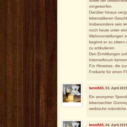
sowie der bewaffnete
vorgeworfen.
Darüber hinaus vergi
lebensälteren Gesch
Insbesondere sein le
noch heute unter e
Wahnvorstellungen z
beginnt er zu zittern
zu artikulieren.
Den Ermittlungen zuf
Internetforum kennen
Für Hinweise, die zur
Freikarte für einen F
benni565
, 03. April 20
Ein anonymer Spende
lebensechter Günniop
weibische männliche
benni565
, 04. April 20