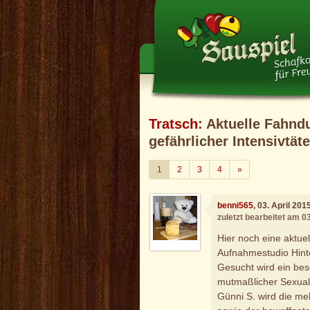
Tratsch
: Aktuelle Fahnd
gefährlicher Intensivtäte
Weiter
1
2
3
4
»
benni565
, 03. April 20
zuletzt bearbeitet am 0
Hier noch eine aktu
Aufnahmestudio Hint
Gesucht wird ein bes
mutmaßlicher Sexual
Günni S. wird die me