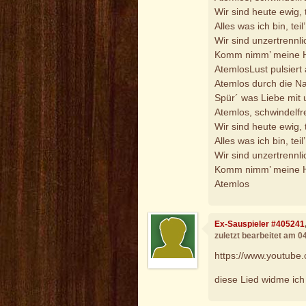
Wir sind heute ewig,
Alles was ich bin, teil’
Wir sind unzertrennli
Komm nimm’ meine H
AtemlosLust pulsiert
Atemlos durch die N
Spür´ was Liebe mit
Atemlos, schwindelfre
Wir sind heute ewig,
Alles was ich bin, teil’
Wir sind unzertrennli
Komm nimm’ meine H
Atemlos
Ex-Sauspieler #405241
zuletzt bearbeitet am 0
https://www.youtub
diese Lied widme ic