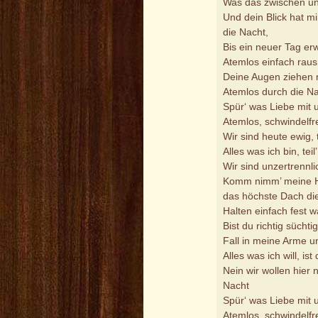
Was das zwischen uns
Und dein Blick hat mi
die Nacht,
Bis ein neuer Tag er
Atemlos einfach raus
Deine Augen ziehen 
Atemlos durch die N
Spür‘ was Liebe mit 
Atemlos, schwindelfre
Wir sind heute ewig,
Alles was ich bin, teil’
Wir sind unzertrennli
Komm nimm’ meine Ha
das höchste Dach di
Halten einfach fest 
Bist du richtig sücht
Fall in meine Arme u
Alles was ich will, is
Nein wir wollen hier 
Nacht
Spür‘ was Liebe mit 
Atemlos, schwindelfre