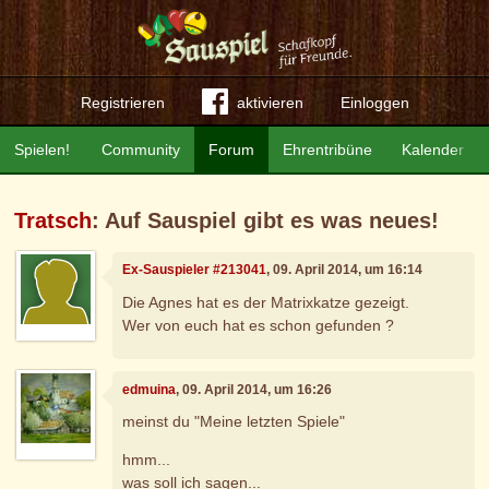
Registrieren
aktivieren
Einloggen
Spielen!
Community
Forum
Ehrentribüne
Kalender
Tratsch
: Auf Sauspiel gibt es was neues!
Ex-Sauspieler #213041
, 09. April 2014, um 16:14
Die Agnes hat es der Matrixkatze gezeigt.
Wer von euch hat es schon gefunden ?
edmuina
, 09. April 2014, um 16:26
meinst du "Meine letzten Spiele"
hmm...
was soll ich sagen...