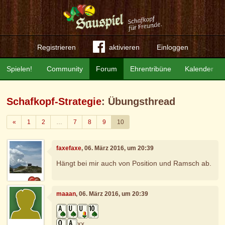
Registrieren
aktivieren
Einloggen
Spielen!
Community
Forum
Ehrentribüne
Kalender
Schafkopf-Strategie
: Übungsthread
Zurück
«
1
2
…
7
8
9
10
faxefaxe
, 06. März 2016, um 20:39
Hängt bei mir auch von Position und Ramsch ab.
maaan
, 06. März 2016, um 20:39
xx