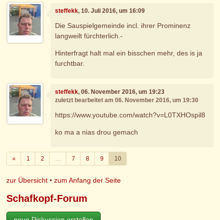
steffekk
, 10. Juli 2016, um 16:09
Die Sauspielgemeinde incl. ihrer Prominenz
langweilt fürchterlich.-
Hinterfragt halt mal ein bisschen mehr, des is ja
furchtbar.
steffekk
, 06. November 2016, um 19:23
zuletzt bearbeitet am 06. November 2016, um 19:30
https://www.youtube.com/watch?v=L0TXHOspil8
ko ma a nias drou gemach
Zurück
«
1
2
…
7
8
9
10
zur Übersicht
•
zum Anfang der Seite
Schafkopf-Forum
neue Diskussion erstellen