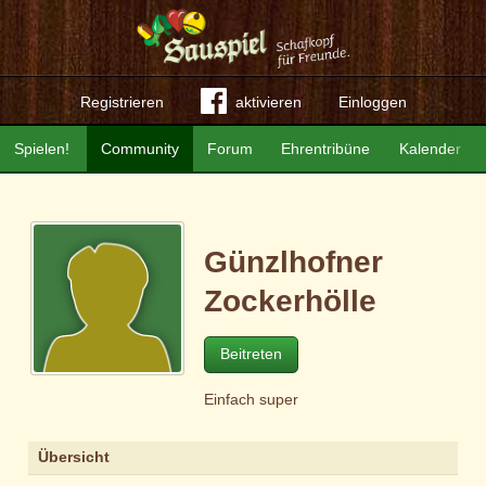
Registrieren
aktivieren
Einloggen
Spielen!
Community
Forum
Ehrentribüne
Kalender
Günzlhofner
Zockerhölle
Beitreten
Einfach super
Übersicht