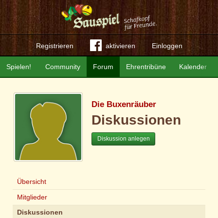
Registrieren
aktivieren
Einloggen
Spielen!
Community
Forum
Ehrentribüne
Kalender
Die Buxenräuber
Diskussionen
Diskussion anlegen
Übersicht
Mitglieder
Diskussionen