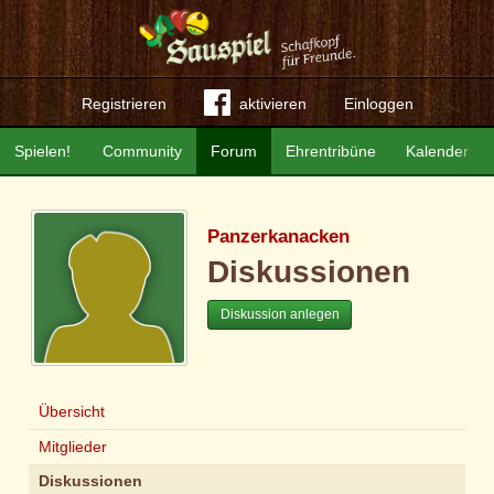
Registrieren
aktivieren
Einloggen
Spielen!
Community
Forum
Ehrentribüne
Kalender
Panzerkanacken
Diskussionen
Diskussion anlegen
Übersicht
Mitglieder
Diskussionen