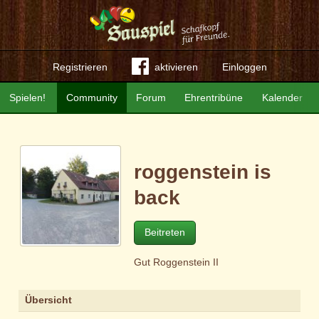
Registrieren
aktivieren
Einloggen
Spielen!
Community
Forum
Ehrentribüne
Kalender
roggenstein is
back
Beitreten
Gut Roggenstein II
Übersicht