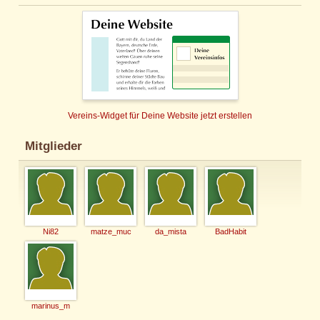
Vereins-Widget für Deine Website jetzt erstellen
Mitglieder
Ni82
matze_muc
da_mista
BadHabit
marinus_m