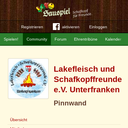
Registrieren
aktivieren
Einloggen
Spielen!
Community
Forum
Ehrentribüne
Kalender
Lakefleisch und
Schafkopffreunde
e.V. Unterfranken
Pinnwand
Übersicht