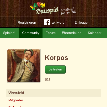
Registrieren
aktivieren
Einloggen
Spielen!
Community
Forum
Ehrentribüne
Kalender
Korpos
Beitreten
§11
Übersicht
Mitglieder