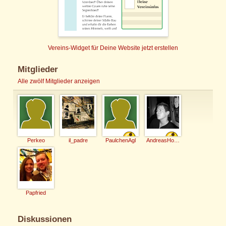
Vereins-Widget für Deine Website jetzt erstellen
Mitglieder
Alle zwölf Mitglieder anzeigen
Perkeo
il_padre
PaulchenAgl
AndreasHofer
Papfried
Diskussionen