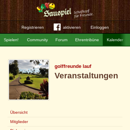
Registrieren
aktivieren
Einloggen
Spielen!
Community
Forum
Ehrentribüne
Kalender
golffreunde lauf
Veranstaltungen
Übersicht
Mitglieder