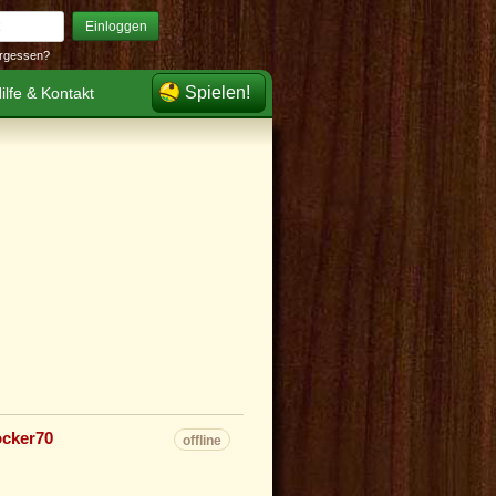
Einloggen
rgessen?
Spielen!
ilfe & Kontakt
ocker70
offline