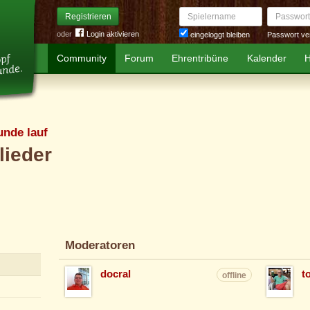
Spielername
Passwort
Registrieren
oder
Login aktivieren
Passwort ve
eingeloggt bleiben
Community
Forum
Ehrentribüne
Kalender
H
unde lauf
lieder
Moderatoren
docral
t
offline