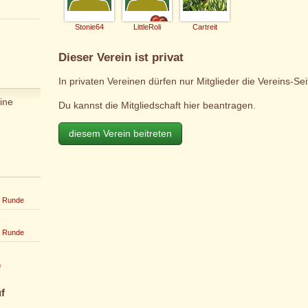
Stonie64
LittleRoli
Cartreit
Dieser Verein ist privat
In privaten Vereinen dürfen nur Mitglieder die Vereins-Se
ine
Du kannst die Mitgliedschaft hier beantragen.
diesem Verein beitreten
r Runde
r Runde
n
f