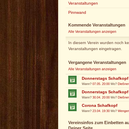
Veranstaltungen
Pinnwand
Kommende Veranstaltungen
Alle Veranstaltungen anzeigen
In diesem Verein wurden noch ke
Veranstaltungen eingetragen.
Vergangene Veranstaltungen
Alle Veranstaltungen anzeigen
Donnerstags Schafkopf
Wann?
07.05. 20:00
Wo?
Dießne
Donnerstags Schafkopf
Wann?
30.04. 20:00
Wo?
Dießne
Corona Schafkopf
Wann?
23.04. 19:30
Wo?
Wenge
Vereinsinfos zum Einbetten au
Deiner Seite