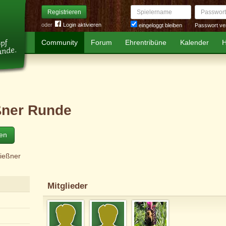
Spielername
Passwort
Registrieren
oder
Login aktivieren
Passwort ve
eingeloggt bleiben
Community
Forum
Ehrentribüne
Kalender
H
ßner Runde
ten
Dießner
Mitglieder