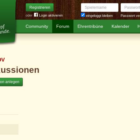
Spielername
Passwort
Registrieren
oder
Login aktivieren
Passwort ve
eingeloggt bleiben
Community
Forum
Ehrentribüne
Kalender
H
DV
kussionen
ion anlegen