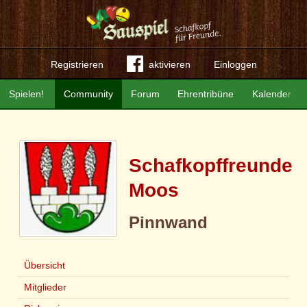
Registrieren
aktivieren
Einloggen
Spielen!
Community
Forum
Ehrentribüne
Kalender
Schafkopffreunde
Moos
Pinnwand
Übersicht
Mitglieder