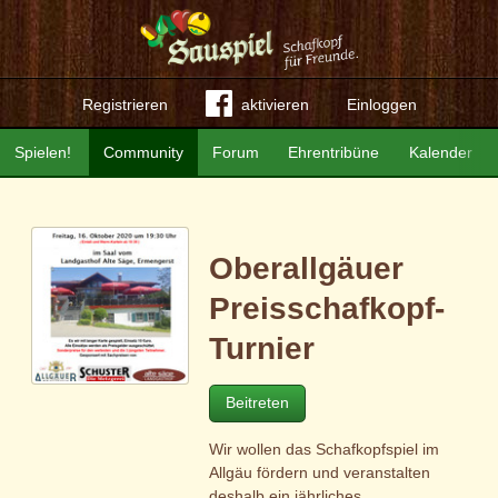
Registrieren
aktivieren
Einloggen
Spielen!
Community
Forum
Ehrentribüne
Kalender
Oberallgäuer
Preisschafkopf-
Turnier
Beitreten
Wir wollen das Schafkopfspiel im
Allgäu fördern und veranstalten
deshalb ein jährliches