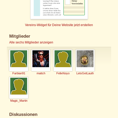
Vereins-Widget für Deine Website jetzt erstellen
Mitglieder
Alle sechs Mitglieder anzeigen
Farbian91
mattch
FelixKioyo
LetsGetLauth
Magic_Martin
Diskussionen