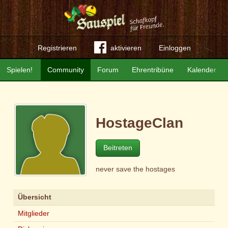
Registrieren
aktivieren
Einloggen
Spielen!
Community
Forum
Ehrentribüne
Kalender
HostageClan
Beitreten
never save the hostages
Übersicht
Mitglieder