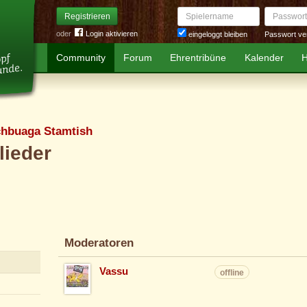
Spielername
Passwort
Registrieren
oder
Login aktivieren
Passwort ve
eingeloggt bleiben
Community
Forum
Ehrentribüne
Kalender
H
hbuaga Stamtish
lieder
Moderatoren
Vassu
offline