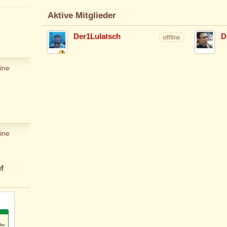
Aktive Mitglieder
Der1Lulatsch
D
offline
ine
ine
f