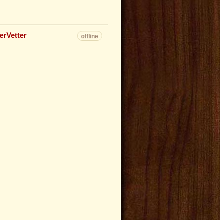
erVetter
offline