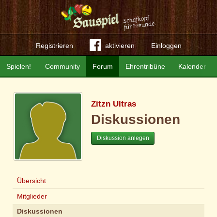
Registrieren
aktivieren
Einloggen
Spielen!
Community
Forum
Ehrentribüne
Kalender
Zitzn Ultras
Diskussionen
Diskussion anlegen
Übersicht
Mitglieder
Diskussionen