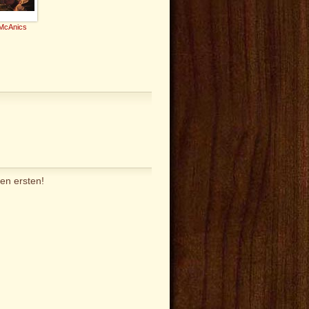
McAnics
en ersten!