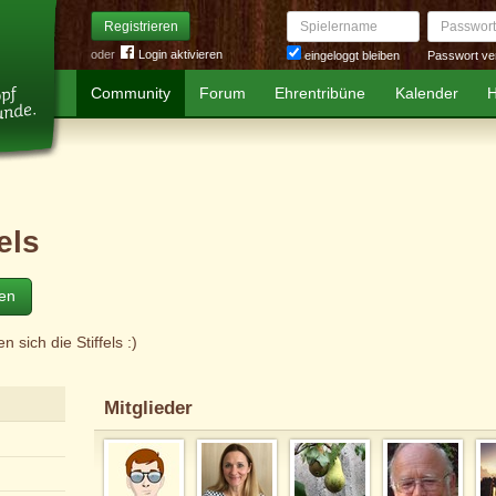
Spielername
Passwort
Registrieren
oder
Login aktivieren
Passwort ve
eingeloggt bleiben
Community
Forum
Ehrentribüne
Kalender
H
fels
ten
en sich die Stiffels :)
Mitglieder