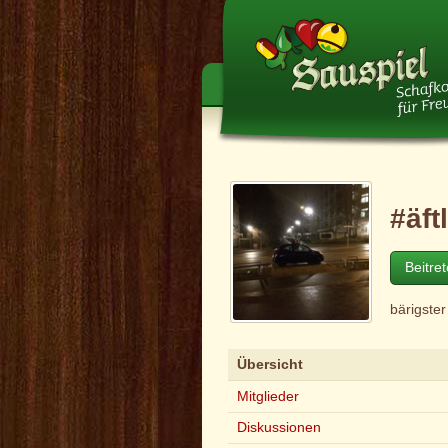
#äftl
Beitre
bärigste
Übersicht
Mitglieder
Diskussionen