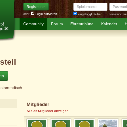
Spielername
Passwort
Registrieren
oder
Login aktivieren
Passwort ve
eingeloggt bleiben
Community
Forum
Ehrentribüne
Kalender
H
steil
ten
r stammdisch
Mitglieder
Alle elf Mitglieder anzeigen