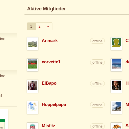
Aktive Mitglieder
Weiter
1
2
»
ine
Anmark
C
offline
corvette1
d
offline
ine
ElBapo
H
offline
f
Hoppelpapa
M
offline
Misfitz
S
offline