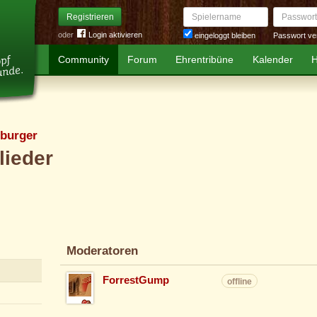
Spielername
Passwort
Registrieren
oder
Login aktivieren
Passwort ve
eingeloggt bleiben
Community
Forum
Ehrentribüne
Kalender
H
burger
lieder
Moderatoren
ForrestGump
offline