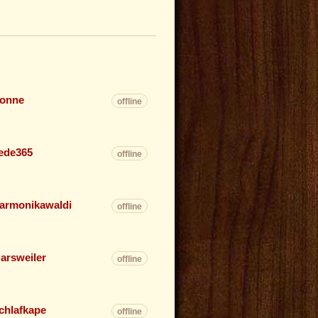
onne
offline
ede365
offline
armonikawaldi
offline
arsweiler
offline
chlafkape
offline