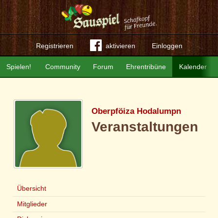
Registrieren
aktivieren
Einloggen
Spielen!
Community
Forum
Ehrentribüne
Kalender
Oberpföiza Hodalumpn
Veranstaltungen
Übersicht
Mitglieder