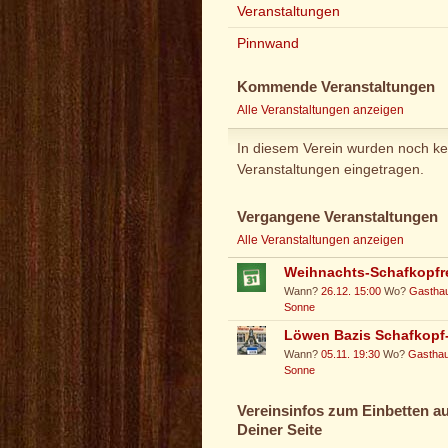
Veranstaltungen
Pinnwand
Kommende Veranstaltungen
Alle Veranstaltungen anzeigen
In diesem Verein wurden noch ke
Veranstaltungen eingetragen.
Vergangene Veranstaltungen
Alle Veranstaltungen anzeigen
Weihnachts-Schafkopf
Wann?
26.12. 15:00
Wo?
Gastha
Sonne
Löwen Bazis Schafkopf
Wann?
05.11. 19:30
Wo?
Gasthau
Sonne
Vereinsinfos zum Einbetten au
Deiner Seite