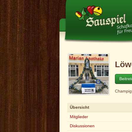
Löw
Beitre
Champig
Übersicht
Mitglieder
Diskussionen