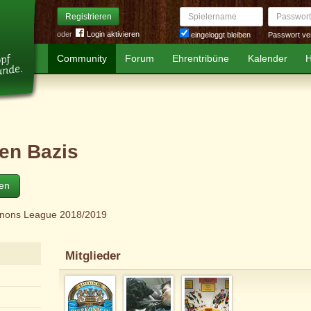
Spielername
Passwort
Registrieren
oder
Login aktivieren
Passwort ve
eingeloggt bleiben
Community
Forum
Ehrentribüne
Kalender
H
en Bazis
ten
nons League 2018/2019
Mitglieder