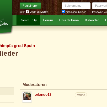
Spielername
Passwort
Registrieren
oder
Login aktivieren
Passwort ve
eingeloggt bleiben
Community
Forum
Ehrentribüne
Kalender
H
himpfa grod Spuin
lieder
Moderatoren
orlando13
offline