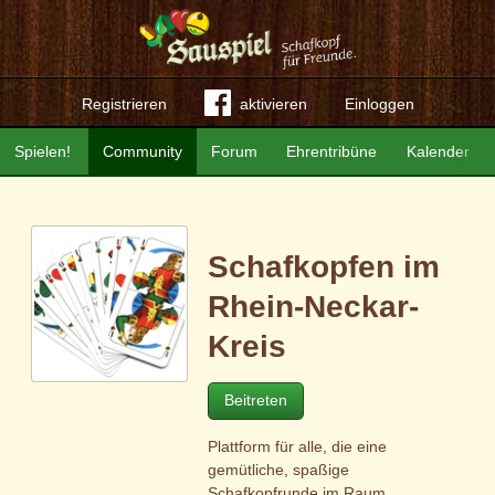
Registrieren
aktivieren
Einloggen
Spielen!
Community
Forum
Ehrentribüne
Kalender
Schafkopfen im
Rhein-Neckar-
Kreis
Beitreten
Plattform für alle, die eine
gemütliche, spaßige
Schafkopfrunde im Raum