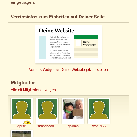
eingetragen.
Vereinsinfos zum Einbetten auf Deiner Seite
Vereins-Widget für Deine Website jetzt erstellen
Mitglieder
Alle elf Mitglieder anzeigen
djdisc
skabdhcvdvshxv
gajoma
wolf1956