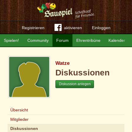
Registrieren
aktivieren
Einloggen
Spielen!
Community
Forum
Ehrentribüne
Kalender
Watze
Diskussionen
Diskussion anlegen
Übersicht
Mitglieder
Diskussionen