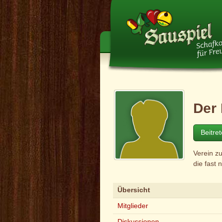
Der
Beitre
Verein zu
die fast
Übersicht
Mitglieder
Diskussionen