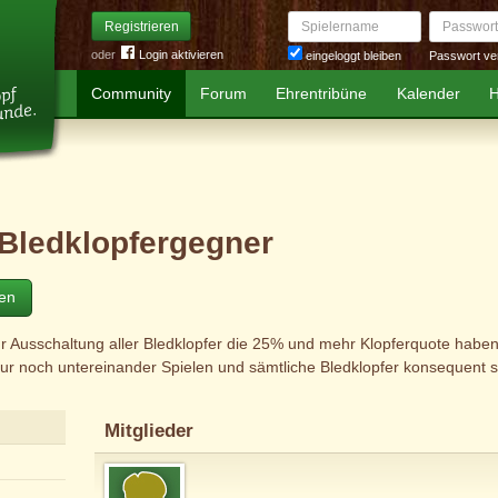
Spielername
Passwort
Registrieren
oder
Login aktivieren
Passwort ve
eingeloggt bleiben
Community
Forum
Ehrentribüne
Kalender
H
 Bledklopfergegner
ten
r Ausschaltung aller Bledklopfer die 25% und mehr Klopferquote haben. 
 nur noch untereinander Spielen und sämtliche Bledklopfer konsequent 
Mitglieder