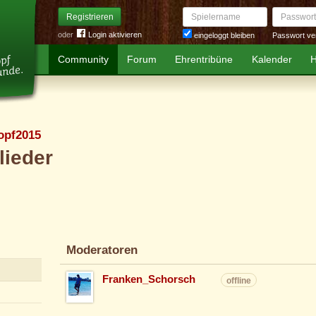
Spielername
Passwort
Registrieren
oder
Login aktivieren
Passwort ve
eingeloggt bleiben
Community
Forum
Ehrentribüne
Kalender
H
opf2015
lieder
Moderatoren
Franken_Schorsch
offline