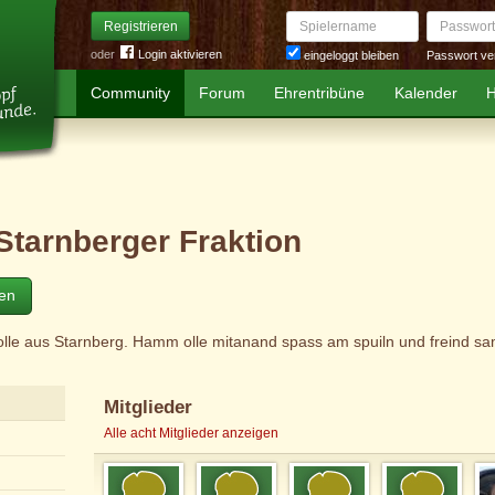
Spielername
Passwort
Registrieren
oder
Login aktivieren
Passwort ve
eingeloggt bleiben
Community
Forum
Ehrentribüne
Kalender
H
Starnberger Fraktion
ten
olle aus Starnberg. Hamm olle mitanand spass am spuiln und freind sa
Mitglieder
Alle acht Mitglieder anzeigen