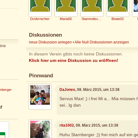
DuVernichter
Maria66
StammdischMaxl
Beate02
Diskussionen
neue Diskussion anlegen
•
Alle Null Diskussionen anzeigen
ine
In diesem Verein gibts noch keine Diskussionen.
Klick hier um eine Diskussion zu eröffnen!
Pinnwand
DaJones
, 08. März 2015, um 13:38
rnberger
Servus Maxl ;) i frei Mi a... Mia müssen 
sei...lg dan
f
rita1002
, 08. März 2015, um 13:38
Huhu Starnberger ;)) frei mich auf ein 