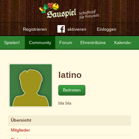
Registrieren
aktivieren
Einloggen
Spielen!
Community
Forum
Ehrentribüne
Kalender
latino
Beitreten
bla bla
Übersicht
Mitglieder