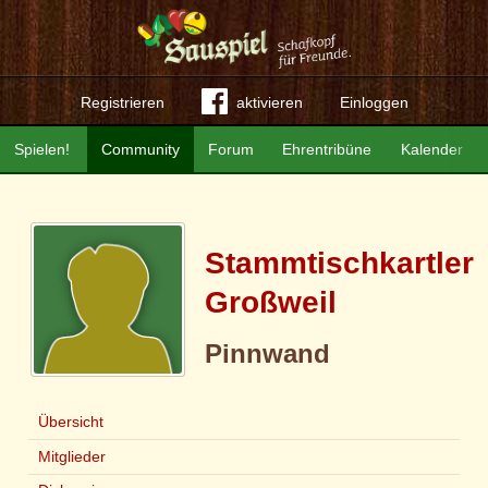
Registrieren
aktivieren
Einloggen
Spielen!
Community
Forum
Ehrentribüne
Kalender
Stammtischkartler
Großweil
Pinnwand
Übersicht
Mitglieder