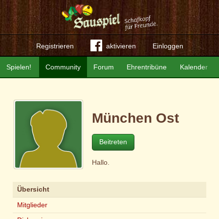
Registrieren
aktivieren
Einloggen
Spielen!
Community
Forum
Ehrentribüne
Kalender
München Ost
Beitreten
Hallo.
Übersicht
Mitglieder